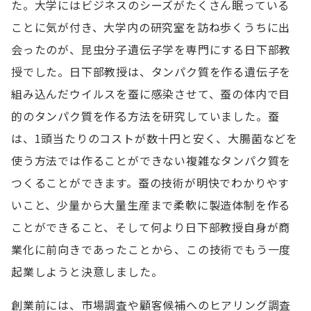
た。大学にはビジネスのシーズがたくさん眠っている
ことに気が付き、大学内の研究室を訪ね歩くうちに出
会ったのが、昆虫分子遺伝子学を専門にする日下部教
授でした。日下部教授は、タンパク質を作る遺伝子を
組み込んだウイルスを蚕に感染させて、蚕の体内で目
的のタンパク質を作る方法を研究していました。蚕
は、1頭当たりのコストが数十円と安く、大腸菌などを
使う方法では作ることができない複雑なタンパク質を
つくることができます。蚕の技術が明快でわかりやす
いこと、少量から大量生産まで柔軟に製造体制を作る
ことができること、そして何より日下部教授自身が商
業化に前向きであったことから、この技術でもう一度
起業しようと決意しました。
創業前には、市場調査や顧客候補へのヒアリング調査